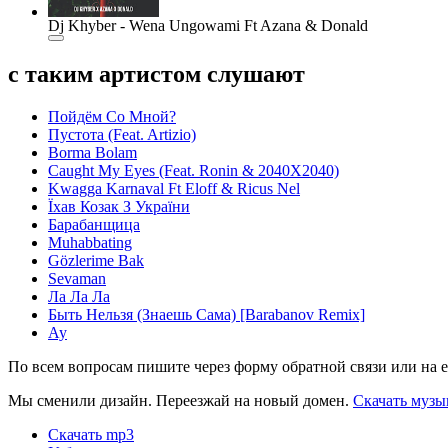
Dj Khyber - Wena Ungowami Ft Azana & Donald
с таким артистом слушают
Пойдём Со Мной?
Пустота (Feat. Artizio)
Borma Bolam
Caught My Eyes (Feat. Ronin & 2040X2040)
Kwagga Karnaval Ft Eloff & Ricus Nel
Їхав Козак З України
Барабанщица
Muhabbating
Gözlerime Bak
Sevaman
Ла Ла Ла
Быть Нельзя (Знаешь Сама) [Barabanov Remix]
Ау
По всем вопросам пишите через форму обратной связи или на e
Мы сменили дизайн. Переезжай на новый домен.
Скачать музы
Скачать mp3